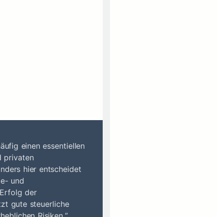
äufig einen essentiellen
d privaten
ders hier entscheidet
te- und
Erfolg der
tzt gute steuerliche
eblichen Risiken.“