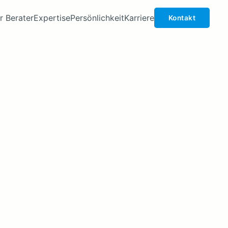
Zeige Menü-Unterpunkte von 'Expertise'
Zeige Menü-Unterpunkte von 'Persönlichk
r Berater
Expertise
Persönlichkeit
Karriere
Kontakt